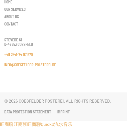
HOME
OUR SERVICES
ABOUT US
CONTACT
STEVEDE 61
D-48653 COESFELD
+49 2541-74 07 970
INFO@COESFELDER-POLSTEREI.DE
©
2026
COESFELDER POSTEREI. ALL RIGHTS RESERVED.
DATA PROTECTION STATEMENT
IMPRINT
旺商聊
旺商聊
旺商聊
QuickQ
汽水音乐